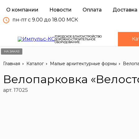
О компании
Новости
Оплата
Доставка
пн-пт с 9.00 до 18.00 МСК
ГОРОДСКОЕ БЛАГОУСТРОЙСТВО
Ка
ДОРОЖНО-СТРОИТЕЛЬНОЕ
ОБОРУДОВАНИЕ
НА ЗАКАЗ
Главная
Каталог
Малые архитектурные формы
Велоп
Велопарковка «Велосто
арт. 17025