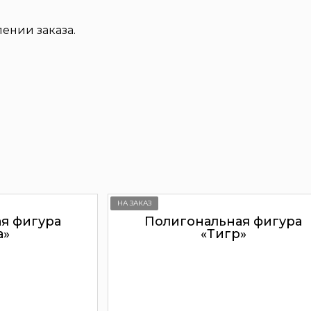
ении заказа.
НА ЗАКАЗ
я фигура
Полигональная фигура
а»
«Тигр»