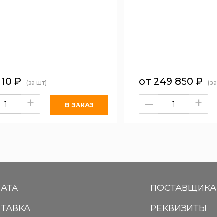
110
₽
от
249 850
₽
(за шт)
(за
+
–
+
АТА
ПОСТАВЩИК
ТАВКА
РЕКВИЗИТЫ