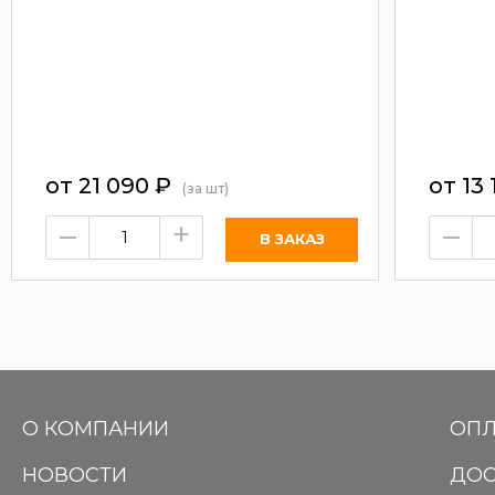
от
21 090
₽
от
13 
(за шт)
–
+
–
О КОМПАНИИ
ОПЛ
НОВОСТИ
ДОС