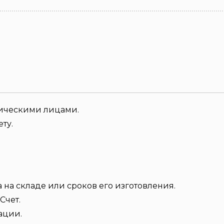
зическими лицами.
ту.
 на складе или сроков его изготовления.
Счет.
ации.