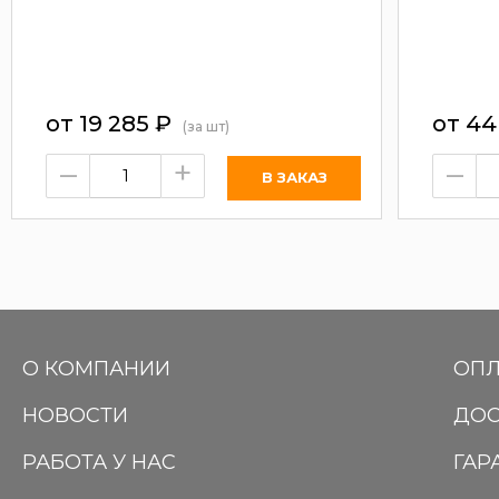
от
19 285
₽
от
44
(за шт)
–
+
–
О КОМПАНИИ
ОПЛ
НОВОСТИ
ДОС
РАБОТА У НАС
ГАР