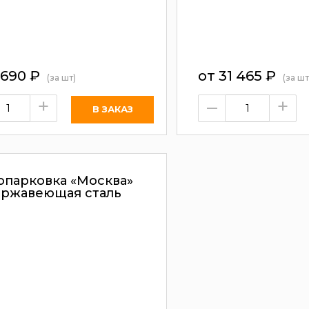
 690
₽
от
31 465
₽
(за шт)
(за шт
+
–
+
опарковка «Москва»
ржавеющая сталь