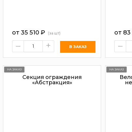
от
35 510
₽
от
83
(за шт)
–
+
–
НА ЗАКАЗ
НА ЗАКАЗ
Секция ограждения
Вел
«Абстракция»
не