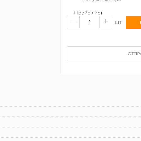
Прайс лист
–
+
шт
ОТПР