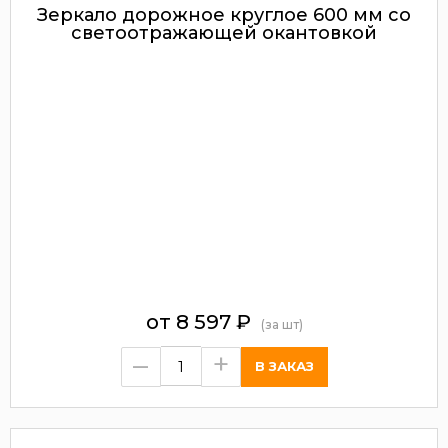
Зеркало дорожное круглое 600 мм со
светоотражающей окантовкой
от
8 597
₽
(за шт)
–
+