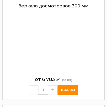
Зеркало досмотровое 300 мм
от
6 783
₽
(за шт)
–
+