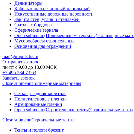
Делиниаторы
Кабель-канал резиновый напольный
Искусственные дорожные неровности
Защита стен, углов и стеллажей
Съезды с бордюра
Сферические зеркала
Open submenu (Полимерные материалы)
Полимерные мат
Мусоросбросы строительные
Основания для ограждений
mail@impuls-ks.ru
Отправить запрос
пн-пт с 9.00 до 18.00 МСК
+7 495 234 73 63
Заказать звонок
Close submenu
Полимерные материалы
Сетка фасадная защитная
Полиэтиленовые пленки
Армированные пленки
Open submenu (Строительные тенты)
Строительные тенты
Close submenu
Строительные тенты
Тенты и пологи брезент