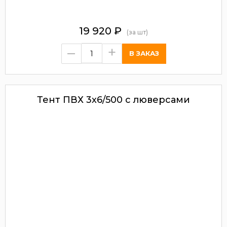
19 920
₽
(за шт)
–
+
Тент ПВХ 3х6/500 с люверсами