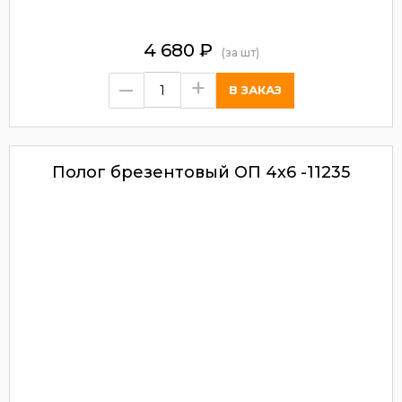
4 680
₽
(за шт)
–
+
Полог брезентовый ОП 4х6 -11235