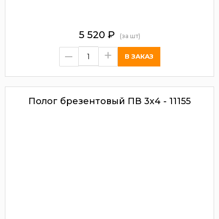
5 520
₽
(за шт)
–
+
Полог брезентовый ПВ 3х4 - 11155