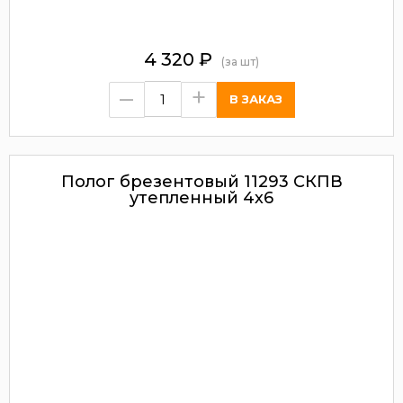
4 320
₽
(за шт)
–
+
Полог брезентовый 11293 СКПВ
утепленный 4х6