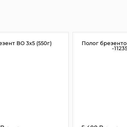
зент ВО 3х5 (550г)
Полог брезенто
-1123