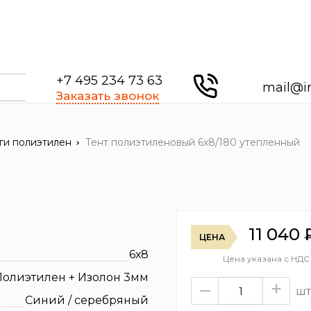
+7 495 234 73 63
mail@i
Заказать звонок
ги полиэтилен
Тент полиэтиленовый 6х8/180 утепленный
11 040
ЦЕНА
6х8
Цена указана с НДС
Полиэтилен + Изолон 3мм
–
+
шт
Синий / серебряный