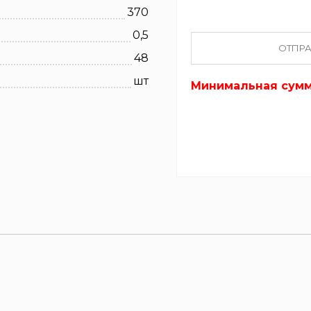
370
0,5
ОТПРА
48
шт
Минимальная сумма