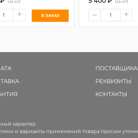
₽
5 400
₽
(за шт)
(за шт)
+
–
+
АТА
ПОСТАВЩИК
ТАВКА
РЕКВИЗИТЫ
АНТИЯ
КОНТАКТЫ
ный характер.
тики и варианты применений товара просим уточня