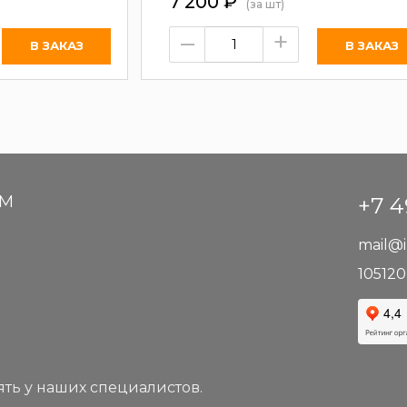
7 200
₽
(за шт)
–
+
АМ
+7 4
mail@i
105120
ть у наших специалистов.