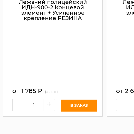
Лежачий полицейский
Леж
ИДН-900-2 Концевой
ИД
элемент + Усиленное
эл
крепление РЕЗИНА
от
1 785
₽
от
2 
(за шт)
–
+
–