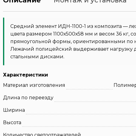
Описание
Монтаж и установка
Средний элемент ИДН-1100-1 из композита — л
цвета размером 1100х500х58 мм и весом 36 кг, 
прямоугольной формы, ориентированными по на
Лежачий полицейский выдерживает нагрузку до
стальными дисками.
Характеристики
Материал изготовления
Полимер
Длина по переезду
Ширина
Высота
Количество светоотражателей