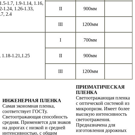
 1.5-1.7, 1.9-1.14, 1.16,
2-1.24, 1.26-1.33,
II
900мм
.7, 2.4
III
1200мм
I
700мм
, 1.18-1.21,1.25
II
900мм
III
1200мм
ПРИЗМАТИЧЕСКАЯ
ПЛЕНКА
Светоотражающая пленка
ИНЖЕНЕРНАЯ ПЛЕНКА
с оптической системой из
Самая экономная пленка,
микропризм. Имеет более
соответствует ГОСТу.
высокую интенсивность
Светоотражающая способность
светоотражения.
средняя. Применяется для знаков
Предназначена для
на дорогах с низкой и средней
изготовления дорожных
интенсивностью, с общим