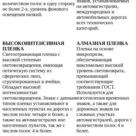
знаков, устанавливаемых
количеством полос в одну сторону
на автомагистралях,
не более 2-х, уровень фонового
международных и
освещения низкий.
автомобильных дорогах
всех технических
категорий.
ВЫСОКОИНТЕНСИВНАЯ
АЛМАЗНАЯ ПЛЕНКА
ПЛЕНКА
Пленка на основе
Светоотражающая пленка с
микропризм,
высокой степенью
обеспечивающая
световозвращения, имеющая
максимально высокий
оптическую систему из
уровень световозврата,
сферических линз,
превышающий
сгруппированных в ячейки.
соответствующие
Обладает высокой
требования ГОСТ.
интенсивностью
Используется для
световозвращения. Знаки с данным
изготовления временных
типом пленки устанавливают в
знаков, а также для
населенных пунктах на дорогах с
дорожных знаков на
числом полос четыре и более, а
сложных участках
также на автомагистралях вне
автомагистралей, дороги с
населенных пунктов, так же с
количеством полос 4 и
числом полос 4 и более.
более.