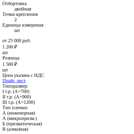
Отбортовка
двойная
Точки крепления
2
Единица измерения
шт
от 25 000 руб.
1 200
₽
шт
Розница
1 500
₽
шт
Цена указана с НДС
Прайс лист
Типоразмер:
I т.р. (А=700)
II т.р. (А=900)
III т.р. (А=1200)
Тип пленки:
А (инженерная)
А (микропризм.)
Б (призматическая)
В (алмазная)