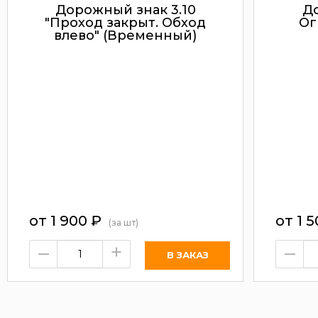
Дорожный знак 3.10
До
"Проход закрыт. Обход
Ог
влево" (Временный)
от 1 900
₽
от 1 
(за шт)
–
+
–