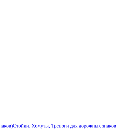
наков)
Стойки, Хомуты, Треноги для дорожных знаков