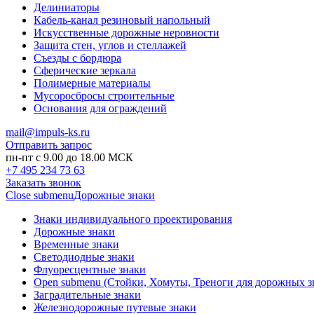
Делиниаторы
Кабель-канал резиновый напольный
Искусственные дорожные неровности
Защита стен, углов и стеллажей
Съезды с бордюра
Сферические зеркала
Полимерные материалы
Мусоросбросы строительные
Основания для ограждений
mail@impuls-ks.ru
Отправить запрос
пн-пт с 9.00 до 18.00 МСК
+7 495 234 73 63
Заказать звонок
Close submenu
Дорожные знаки
Знаки индивидуального проектирования
Дорожные знаки
Временные знаки
Светодиодные знаки
Флуоресцентные знаки
Open submenu (Стойки, Хомуты, Треноги для дорожных з
Заградительные знаки
Железнодорожные путевые знаки