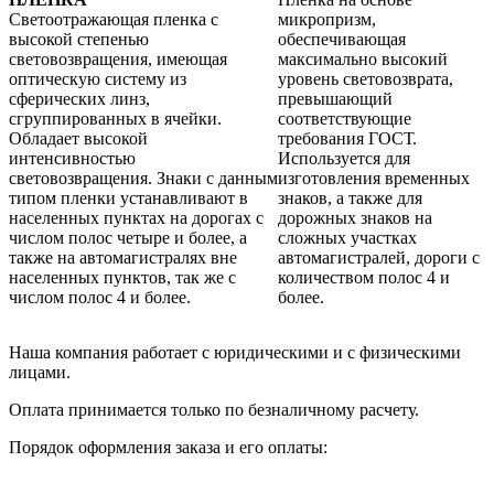
Светоотражающая пленка с
микропризм,
высокой степенью
обеспечивающая
световозвращения, имеющая
максимально высокий
оптическую систему из
уровень световозврата,
сферических линз,
превышающий
сгруппированных в ячейки.
соответствующие
Обладает высокой
требования ГОСТ.
интенсивностью
Используется для
световозвращения. Знаки с данным
изготовления временных
типом пленки устанавливают в
знаков, а также для
населенных пунктах на дорогах с
дорожных знаков на
числом полос четыре и более, а
сложных участках
также на автомагистралях вне
автомагистралей, дороги с
населенных пунктов, так же с
количеством полос 4 и
числом полос 4 и более.
более.
Наша компания работает с юридическими и с физическими
лицами.
Оплата принимается только по безналичному расчету.
Порядок оформления заказа и его оплаты: