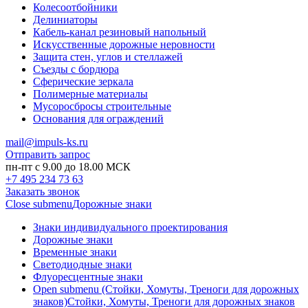
Колесоотбойники
Делиниаторы
Кабель-канал резиновый напольный
Искусственные дорожные неровности
Защита стен, углов и стеллажей
Съезды с бордюра
Сферические зеркала
Полимерные материалы
Мусоросбросы строительные
Основания для ограждений
mail@impuls-ks.ru
Отправить запрос
пн-пт с 9.00 до 18.00 МСК
+7 495 234 73 63
Заказать звонок
Close submenu
Дорожные знаки
Знаки индивидуального проектирования
Дорожные знаки
Временные знаки
Светодиодные знаки
Флуоресцентные знаки
Open submenu (Стойки, Хомуты, Треноги для дорожных
знаков)
Стойки, Хомуты, Треноги для дорожных знаков