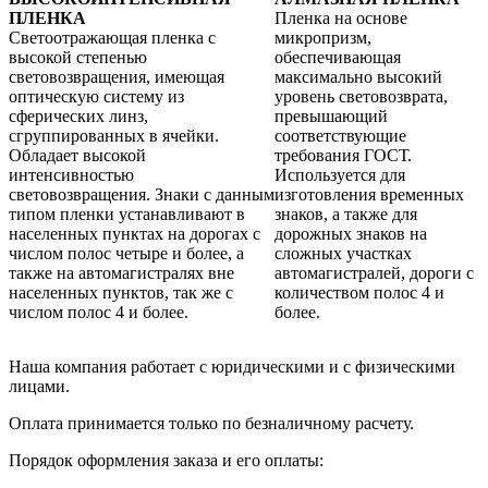
ПЛЕНКА
Пленка на основе
Светоотражающая пленка с
микропризм,
высокой степенью
обеспечивающая
световозвращения, имеющая
максимально высокий
оптическую систему из
уровень световозврата,
сферических линз,
превышающий
сгруппированных в ячейки.
соответствующие
Обладает высокой
требования ГОСТ.
интенсивностью
Используется для
световозвращения. Знаки с данным
изготовления временных
типом пленки устанавливают в
знаков, а также для
населенных пунктах на дорогах с
дорожных знаков на
числом полос четыре и более, а
сложных участках
также на автомагистралях вне
автомагистралей, дороги с
населенных пунктов, так же с
количеством полос 4 и
числом полос 4 и более.
более.
Наша компания работает с юридическими и с физическими
лицами.
Оплата принимается только по безналичному расчету.
Порядок оформления заказа и его оплаты: