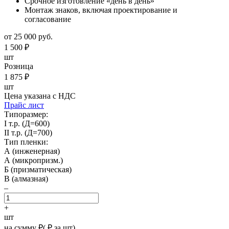
Срочное изготовление «день в день»
Монтаж знаков, включая проектирование и
согласование
от 25 000 руб.
1 500
₽
шт
Розница
1 875
₽
шт
Цена указана с НДС
Прайс лист
Типоразмер:
I т.р. (Д=600)
II т.р. (Д=700)
Тип пленки:
А (инженерная)
А (микропризм.)
Б (призматическая)
В (алмазная)
–
+
шт
на сумму
₽
(
₽ за шт)