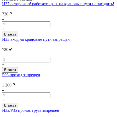
И37 осторожно! работает кран. на крановые пути не заходить!
720
₽
–
+
И33 вход на крановые пути запрещен
720
₽
–
+
P03 проход запрещен
1 200
₽
–
+
И32/Р35 пронос груза запрещен