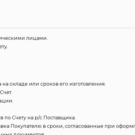
зическими лицами.
ту.
 на складе или сроков его изготовления.
Счет.
ации.
по Счету на р/с Поставщика.
авка Покупателю в сроки, согласованные при оформл
чных документов.