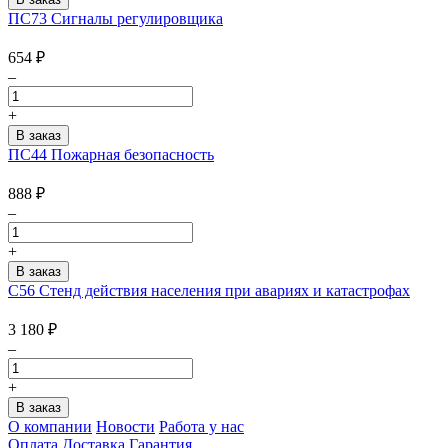
ПС73 Сигналы регулировщика
654
₽
–
+
ПС44 Пожарная безопасность
888
₽
–
+
С56 Стенд действия населения при авариях и катастрофах
3 180
₽
–
+
О компании
Новости
Работа у нас
Оплата
Доставка
Гарантия