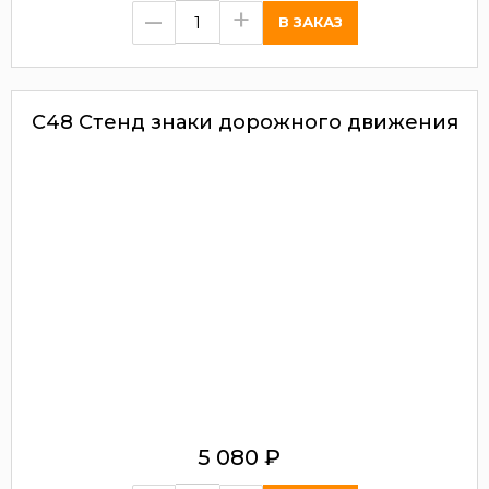
–
+
С48 Стенд знаки дорожного движения
5 080
₽