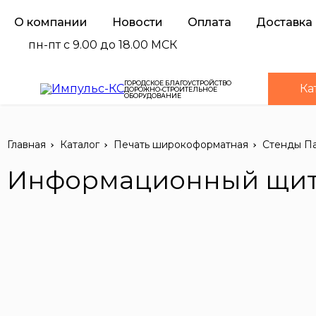
О компании
Новости
Оплата
Доставка
пн-пт с 9.00 до 18.00 МСК
ГОРОДСКОЕ БЛАГОУСТРОЙСТВО
Ка
ДОРОЖНО-СТРОИТЕЛЬНОЕ
ОБОРУДОВАНИЕ
Главная
Каталог
Печать широкоформатная
Стенды Па
Информационный щит "