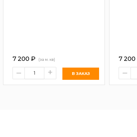
7 200
₽
7 200
(за м. кв)
–
+
–