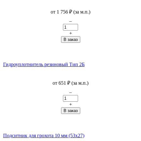
от
1 756
₽
(за м.п.)
–
+
Гидроуплотнитель резиновый Тип 2Б
от
651
₽
(за м.п.)
–
+
Подситник для грохота 10 мм (53х27)