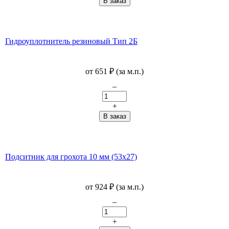
Гидроуплотнитель резиновый Тип 2Б
от
651
₽
(за м.п.)
–
+
Подситник для грохота 10 мм (53х27)
от
924
₽
(за м.п.)
–
+