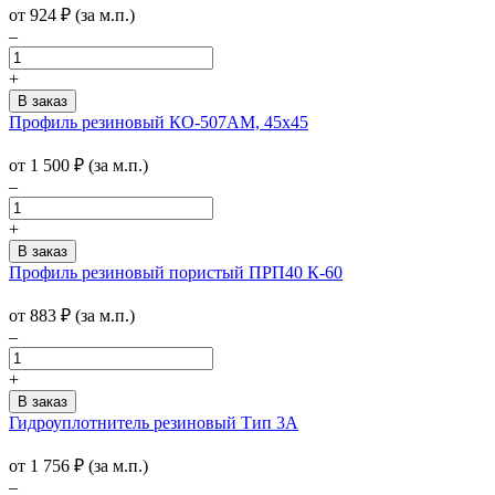
от
924
₽
(за м.п.)
–
+
Профиль резиновый КО-507АМ, 45х45
от
1 500
₽
(за м.п.)
–
+
Профиль резиновый пористый ПРП40 К-60
от
883
₽
(за м.п.)
–
+
Гидроуплотнитель резиновый Тип 3А
от
1 756
₽
(за м.п.)
–