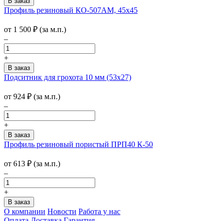
Профиль резиновый КО-507АМ, 45х45
от
1 500
₽
(за м.п.)
–
+
Подситник для грохота 10 мм (53х27)
от
924
₽
(за м.п.)
–
+
Профиль резиновый пористый ПРП40 К-50
от
613
₽
(за м.п.)
–
+
О компании
Новости
Работа у нас
Оплата
Доставка
Гарантия