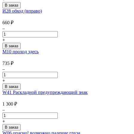
И28 обход (вправо)
660
₽
–
+
M10 проход здесь
735
₽
–
+
W41 Раскладной предупреждающий знак
1 300
₽
–
+
W06 опасно! возможно падение груза