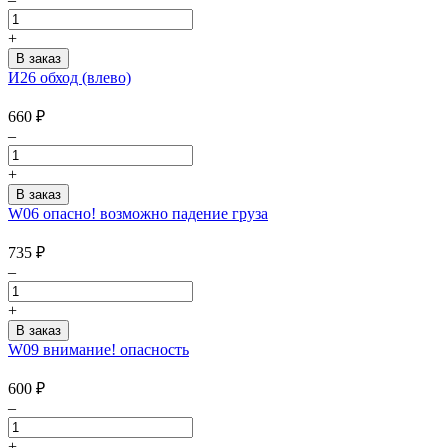
+
И26 обход (влево)
660
₽
–
+
W06 опасно! возможно падение груза
735
₽
–
+
W09 внимание! опасность
600
₽
–
+