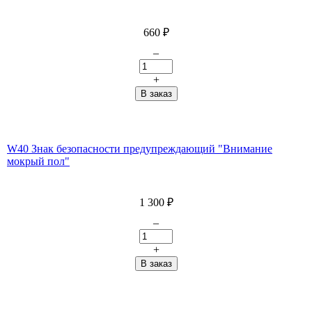
660
₽
–
+
W40 Знак безопасности предупреждающий "Внимание
мокрый пол"
1 300
₽
–
+