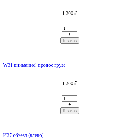
1 200
₽
–
+
W31 внимание! пронос груза
1 200
₽
–
+
И27 объезд (влево)