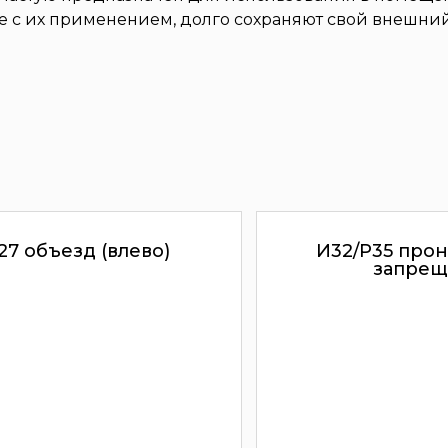
ые с их применением, долго сохраняют свой внешний
27 объезд (влево)
И32/Р35 прон
запрещ