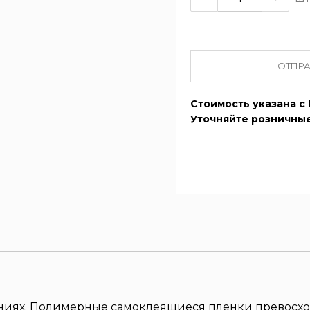
ОТПРА
Стоимость указана с 
Уточняйте розничные
ениях. Полимерные самоклеящиеся пленки превосхо