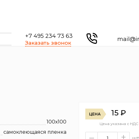
+7 495 234 73 63
mail@i
Заказать звонок
15
₽
ЦЕНА
100х100
Цена указана с НДС
самоклеющаяся пленка
–
+
шт