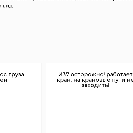
 вид.
ос груза
И37 осторожно! работает
ен
кран. на крановые пути н
заходить!