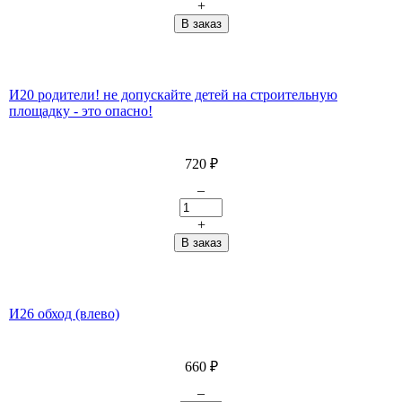
+
И20 родители! не допускайте детей на строительную
площадку - это опасно!
720
₽
–
+
И26 обход (влево)
660
₽
–