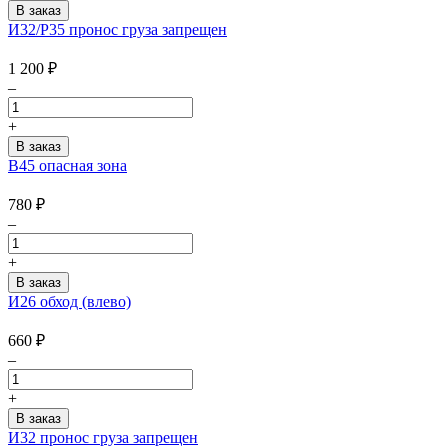
И32/Р35 пронос груза запрещен
1 200
₽
–
+
В45 опасная зона
780
₽
–
+
И26 обход (влево)
660
₽
–
+
И32 пронос груза запрещен