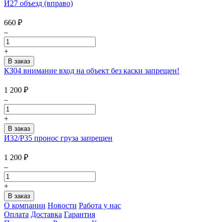
И27 объезд (вправо)
660
₽
–
+
КЗ04 внимание вход на объект без каски запрещен!
1 200
₽
–
+
И32/Р35 пронос груза запрещен
1 200
₽
–
+
О компании
Новости
Работа у нас
Оплата
Доставка
Гарантия