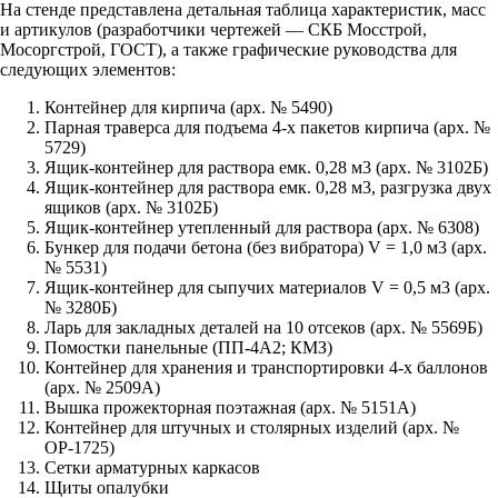
На стенде представлена детальная таблица характеристик, масс
и артикулов (разработчики чертежей — СКБ Мосстрой,
Мосоргстрой, ГОСТ), а также графические руководства для
следующих элементов:
Контейнер для кирпича (арх. № 5490)
Парная траверса для подъема 4-х пакетов кирпича (арх. №
5729)
Ящик-контейнер для раствора емк. 0,28 м3 (арх. № 3102Б)
Ящик-контейнер для раствора емк. 0,28 м3, разгрузка двух
ящиков (арх. № 3102Б)
Ящик-контейнер утепленный для раствора (арх. № 6308)
Бункер для подачи бетона (без вибратора) V = 1,0 м3 (арх.
№ 5531)
Ящик-контейнер для сыпучих материалов V = 0,5 м3 (арх.
№ 3280Б)
Ларь для закладных деталей на 10 отсеков (арх. № 5569Б)
Помостки панельные (ПП-4А2; КМЗ)
Контейнер для хранения и транспортировки 4-х баллонов
(арх. № 2509А)
Вышка прожекторная поэтажная (арх. № 5151А)
Контейнер для штучных и столярных изделий (арх. №
ОР-1725)
Сетки арматурных каркасов
Щиты опалубки