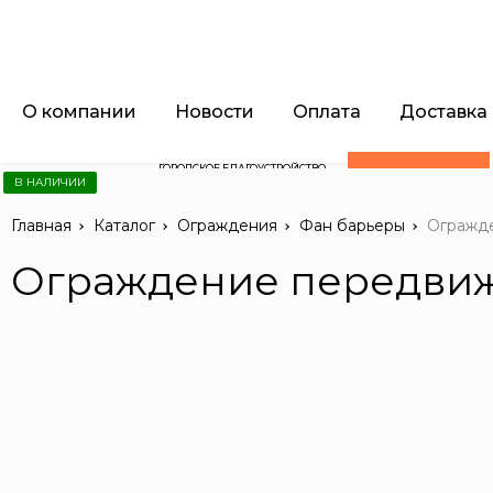
О компании
Новости
Оплата
Доставка
ГОРОДСКОЕ БЛАГОУСТРОЙСТВО
Каталог
ДОРОЖНО-СТРОИТЕЛЬНОЕ
В НАЛИЧИИ
ОБОРУДОВАНИЕ
Главная
Каталог
Ограждения
Фан барьеры
Огражде
Ограждение передвижн