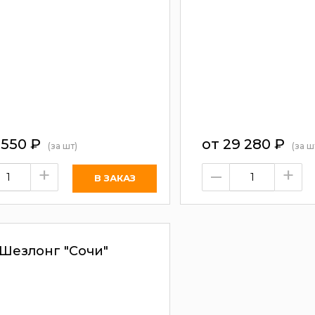
 550
₽
от
29 280
₽
(за шт)
(за ш
+
–
+
Шезлонг "Сочи"