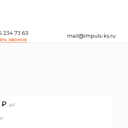
5 234 73 63
mail@impuls-ks.ru
ать звонок
₽
шт
т