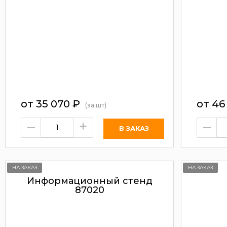
от
35 070
₽
от
46
(за шт)
–
+
–
НА ЗАКАЗ
НА ЗАКАЗ
Информационный стенд
87020