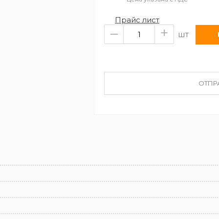
Прайс лист
–
+
шт
ОТПР