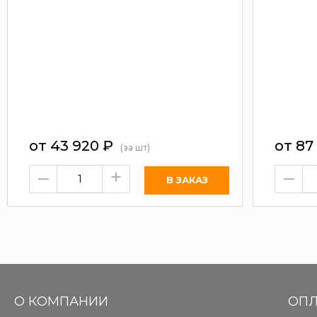
от
43 920
₽
от
87
(за шт)
–
+
–
О КОМПАНИИ
ОПЛ