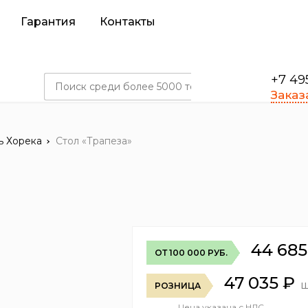
Гарантия
Контакты
+7 49
Заказ
ь Хорека
Стол «Трапеза»
44 685
ОТ 100 000 РУБ.
47 035
₽
ш
РОЗНИЦА
Цена указана с НДС