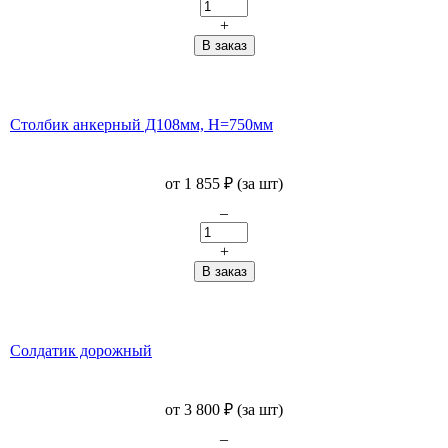
+
Столбик анкерный Д108мм, H=750мм
от
1 855
₽
(за шт)
–
+
Солдатик дорожный
от
3 800
₽
(за шт)
–