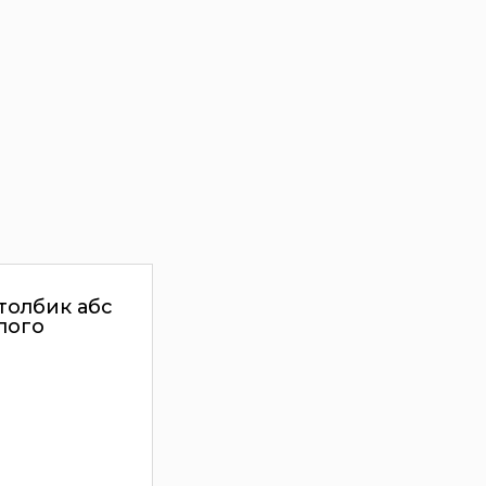
толбик абс
лого