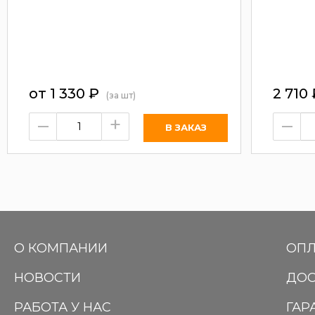
от
1 330
₽
2 710
(за шт)
–
+
–
О КОМПАНИИ
ОПЛ
НОВОСТИ
ДОС
РАБОТА У НАС
ГАР