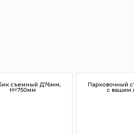
бик съемный Д76мм,
Парковочный с
H=750мм
с вашим 