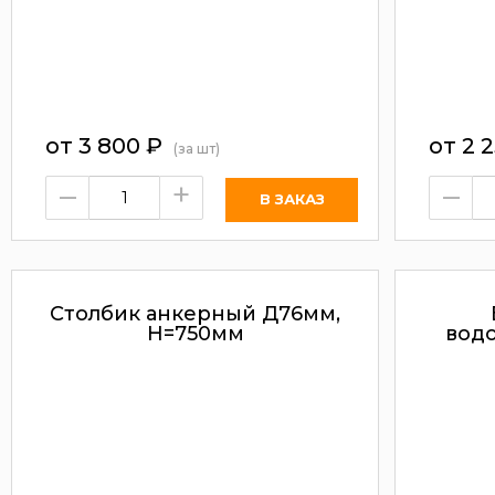
от
3 800
₽
от
2 
(за шт)
–
+
–
Столбик анкерный Д76мм,
H=750мм
вод