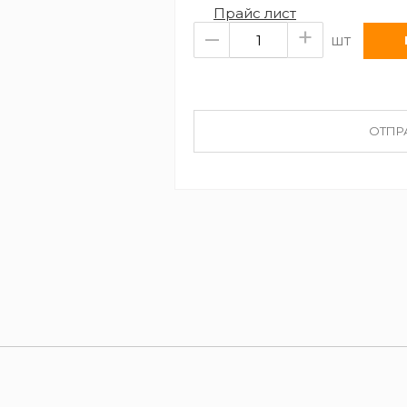
Прайс лист
–
+
шт
ОТПР