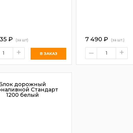
235
₽
7 490
₽
(за шт)
(за шт.)
+
–
+
Блок дорожный
оналивной Стандарт
1200 белый