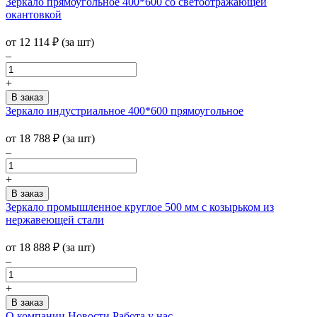
Зеркало прямоугольное 400*600 со светоотражающей
окантовкой
от
12 114
₽
(за шт)
–
+
Зеркало индустриальное 400*600 прямоугольное
от
18 788
₽
(за шт)
–
+
Зеркало промышленное круглое 500 мм с козырьком из
нержавеющей стали
от
18 888
₽
(за шт)
–
+
О компании
Новости
Работа у нас