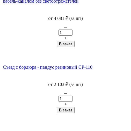
кабель-каналом без светоотражателей
от
4 081
₽
(за шт)
–
+
Съезд с бордюра - пандус резиновый СР-110
от
2 103
₽
(за шт)
–
+