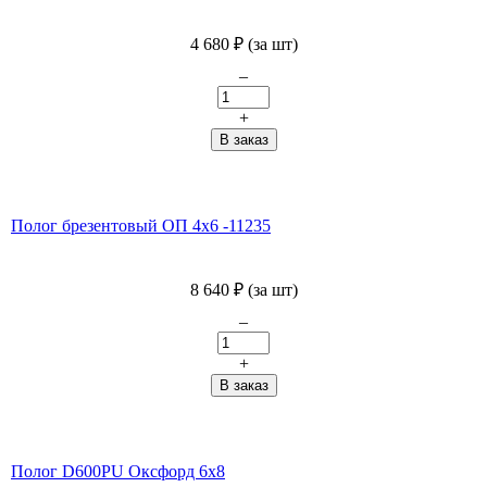
4 680
₽
(за шт)
–
+
Полог брезентовый ОП 4х6 -11235
8 640
₽
(за шт)
–
+
Полог D600PU Оксфорд 6х8