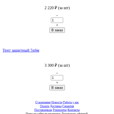
2 220
₽
(за шт)
–
+
Тент защитный 5х6м
3 300
₽
(за шт)
–
+
О компании
Новости
Работа у нас
Оплата
Доставка
Гарантия
Поставщикам
Реквизиты
Контакты
Цены на сайте не являются Договором-офертой.