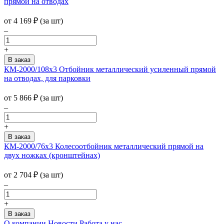
прямой на отводах
от
4 169
₽
(за шт)
–
+
КМ-2000/108х3 Отбойник металлический усиленный прямой
на отводах, для парковки
от
5 866
₽
(за шт)
–
+
КМ-2000/76х3 Колесоотбойник металлический прямой на
двух ножках (кронштейнах)
от
2 704
₽
(за шт)
–
+
О компании
Новости
Работа у нас