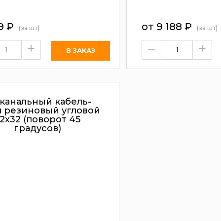
9
₽
от
9 188
₽
(за шт)
(за шт)
+
–
+
 канальный кабель-
л резиновый угловой
2х32 (поворот 45
градусов)