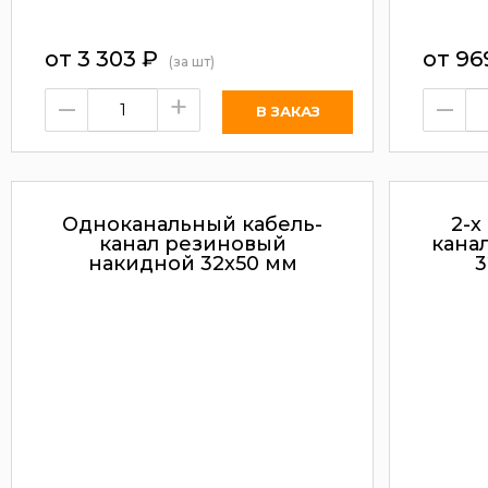
от
3 303
₽
от
96
(за шт)
–
+
–
Одноканальный кабель-
2-х
канал резиновый
кана
накидной 32х50 мм
3