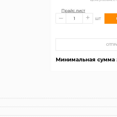
Прайс лист
–
+
шт
ОТПР
Минимальная сумма з