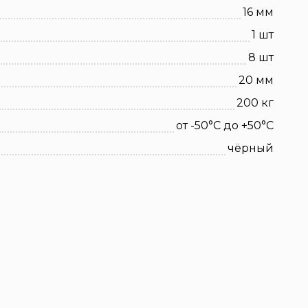
16 мм
1 шт
8 шт
20 мм
200 кг
от -50°C до +50°C
чёрный