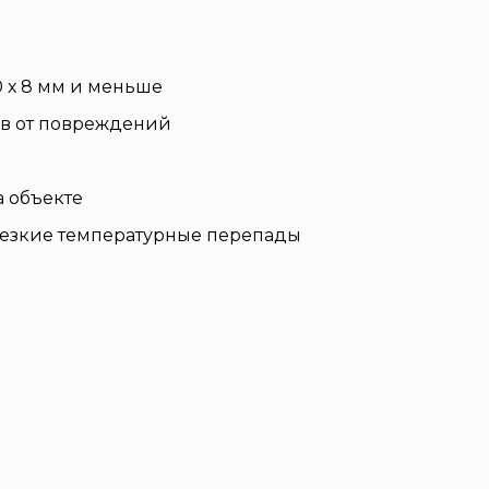
 х 8 мм и меньше
ов от повреждений
а объекте
 резкие температурные перепады