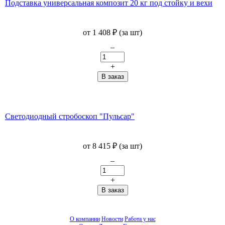
Подставка универсальная композит 20 кг под стойку и вехи
от
1 408
₽
(за шт)
–
+
Светодиодный стробоскоп "Пульсар"
от
8 415
₽
(за шт)
–
+
О компании
Новости
Работа у нас