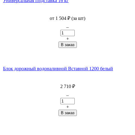
Универсальная Подставка 16 кг
от
1 504
₽
(за шт)
–
+
Блок дорожный водоналивной Вставной 1200 белый
2 710
₽
–
+