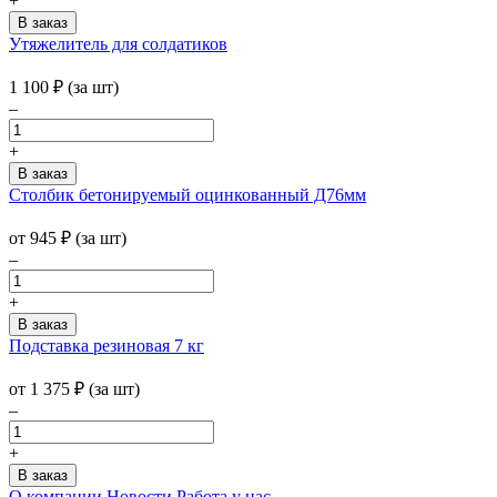
+
Утяжелитель для солдатиков
1 100
₽
(за шт)
–
+
Столбик бетонируемый оцинкованный Д76мм
от
945
₽
(за шт)
–
+
Подставка резиновая 7 кг
от
1 375
₽
(за шт)
–
+
О компании
Новости
Работа у нас