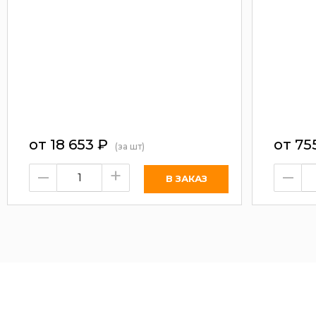
от
18 653
₽
от
75
(за шт)
–
+
–