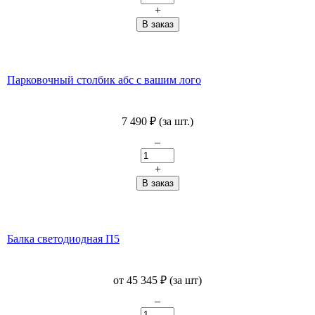
+
Парковочный столбик абс с вашим лого
7 490
₽
(за шт.)
–
+
Балка светодиодная П5
от
45 345
₽
(за шт)
–