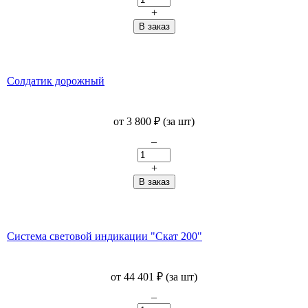
+
Солдатик дорожный
от
3 800
₽
(за шт)
–
+
Система световой индикации "Скат 200"
от
44 401
₽
(за шт)
–