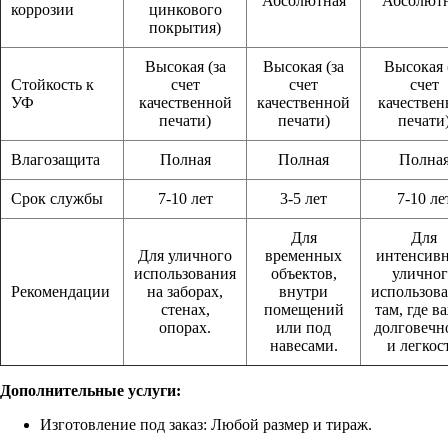
Абсолютная
Абсолют
коррозии
цинкового
покрытия)
Высокая (за
Высокая (за
Высокая 
Стойкость к
счет
счет
счет
УФ
качественной
качественной
качествен
печати)
печати)
печати
Влагозащита
Полная
Полная
Полна
Срок службы
7-10 лет
3-5 лет
7-10 ле
Для
Для
Для уличного
временных
интенсив
использования
объектов,
уличног
Рекомендации
на заборах,
внутри
использова
стенах,
помещений
там, где в
опорах.
или под
долговечн
навесами.
и легкост
Дополнительные услуги:
Изготовление под заказ: Любой размер и тираж.