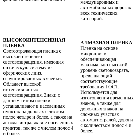
международных и
автомобильных дорогах
всех технических
категорий.
ВЫСОКОИНТЕНСИВНАЯ
АЛМАЗНАЯ ПЛЕНКА
ПЛЕНКА
Пленка на основе
Светоотражающая пленка с
микропризм,
высокой степенью
обеспечивающая
световозвращения, имеющая
максимально высокий
оптическую систему из
уровень световозврата,
сферических линз,
превышающий
сгруппированных в ячейки.
соответствующие
Обладает высокой
требования ГОСТ.
интенсивностью
Используется для
световозвращения. Знаки с
изготовления временных
данным типом пленки
знаков, а также для
устанавливают в населенных
дорожных знаков на
пунктах на дорогах с числом
сложных участках
полос четыре и более, а также на
автомагистралей, дороги
автомагистралях вне населенных
с количеством полос 4 и
пунктов, так же с числом полос 4
более.
и более.