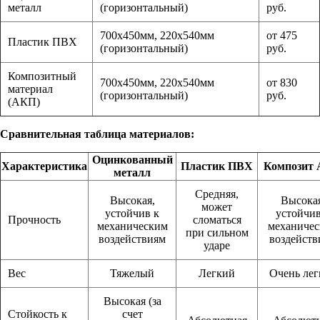
металл
(горизонтальный)
руб.
700х450мм, 220х540мм
от 475
Пластик ПВХ
(горизонтальный)
руб.
Композитный
700х450мм, 220х540мм
от 830
материал
(горизонтальный)
руб.
(АКП)
Сравнительная таблица материалов:
Оцинкованный
Характеристика
Пластик ПВХ
Композит
металл
Средняя,
Высокая,
Высокая
может
устойчив к
устойчив
Прочность
сломаться
механическим
механиче
при сильном
воздействиям
воздейств
ударе
Вес
Тяжелый
Легкий
Очень лег
Высокая (за
Стойкость к
счет