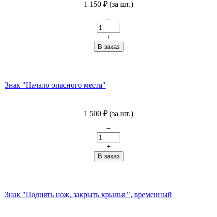
1 150
₽
(за шт.)
–
+
Знак "Начало опасного места"
1 500
₽
(за шт.)
–
+
Знак "Поднять нож, закрыть крылья ", временный