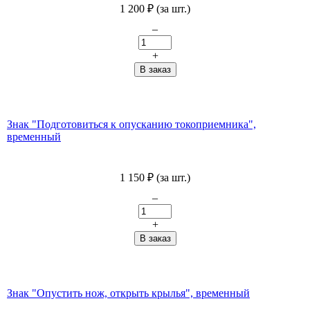
1 200
₽
(за шт.)
–
+
Знак "Подготовиться к опусканию токоприемника",
временный
1 150
₽
(за шт.)
–
+
Знак "Опустить нож, открыть крылья", временный