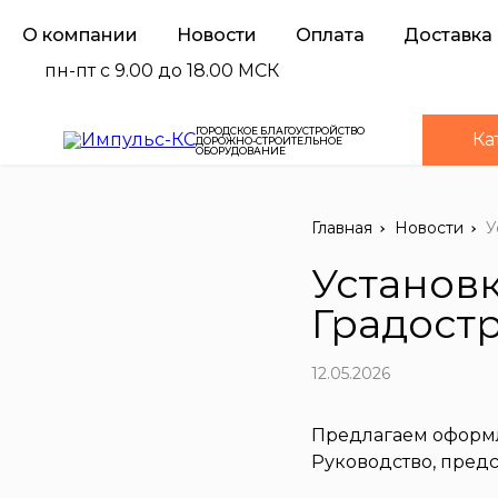
О компании
Новости
Оплата
Доставка
пн-пт с 9.00 до 18.00 МСК
ГОРОДСКОЕ БЛАГОУСТРОЙСТВО
Ка
ДОРОЖНО-СТРОИТЕЛЬНОЕ
ОБОРУДОВАНИЕ
Главная
Новости
У
Установ
Градост
12.05.2026
Предлагаем оформл
Руководство, предс