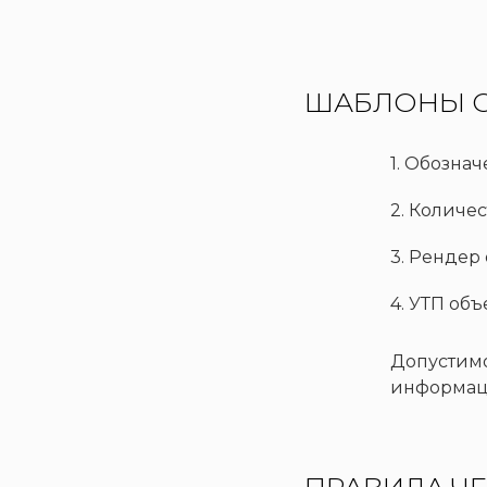
ШАБЛОНЫ О
1. Обозна
2. Количе
3. Рендер
4. УТП объ
Допустим
информац