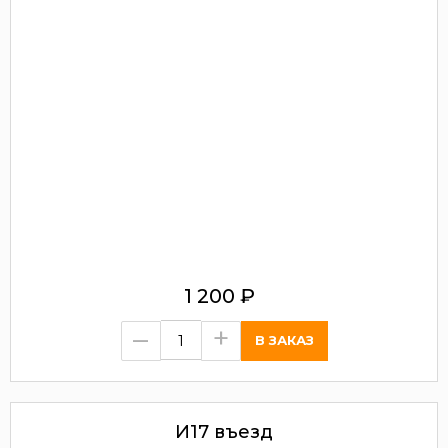
1 200
₽
–
+
И17 въезд