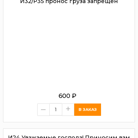
И32/P35 пронос груза запрещен
600
₽
–
+
И24 Уважаемые господа! Приносим вам