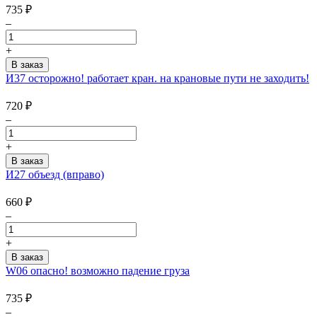
735
₽
–
+
И37 осторожно! работает кран. на крановые пути не заходить!
720
₽
–
+
И27 объезд (вправо)
660
₽
–
+
W06 опасно! возможно падение груза
735
₽
–