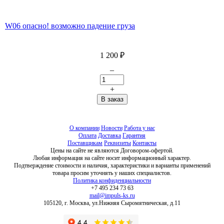
W06 опасно! возможно падение груза
1 200
₽
–
+
О компании
Новости
Работа у нас
Оплата
Доставка
Гарантия
Поставщикам
Реквизиты
Контакты
Цены на сайте не являются Договором-офертой.
Любая информация на сайте носит информационный характер.
Подтверждение стоимости и наличия, характеристики и варианты применений
товара просим уточнять у наших специалистов.
Политика конфиденциальности
+7 495 234 73 63
mail@impuls-ks.ru
105120, г. Москва, ул.Нижняя Сыромятническая, д.11